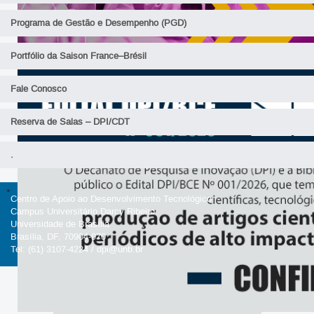
Programa de Gestão e Desempenho (PGD)
Portfólio da Saison France–Brésil
Fale Conosco
Reserva de Salas – DPI/CDT
.
Centro de Apoio ao Desenvolvimento Tecnológico
Campus Universitário Darcy Ribeiro
Universidade de Brasília
Brasília, DF, 70904-970
Tel: (61) 3107-4224 / dpi@unb.br