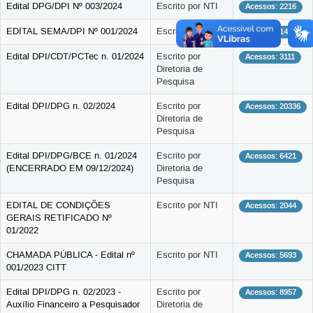
Edital DPG/DPI Nº 003/2024
Escrito por NTI
Acessos: 2216
EDITAL SEMA/DPI Nº 001/2024
Escrito por NTI
Acessos: 1401
Edital DPI/CDT/PCTec n. 01/2024
Escrito por
Acessos: 3111
Diretoria de
Pesquisa
Edital DPI/DPG n. 02/2024
Escrito por
Acessos: 20336
Diretoria de
Pesquisa
Edital DPI/DPG/BCE n. 01/2024
Escrito por
Acessos: 6421
(ENCERRADO EM 09/12/2024)
Diretoria de
Pesquisa
EDITAL DE CONDIÇÕES
Escrito por NTI
Acessos: 2044
GERAIS RETIFICADO Nº
01/2022
CHAMADA PÚBLICA - Edital nº
Escrito por NTI
Acessos: 5693
001/2023 CITT
Edital DPI/DPG n. 02/2023 -
Escrito por
Acessos: 8957
Auxílio Financeiro a Pesquisador
Diretoria de