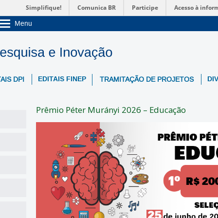
Simplifique!
Comunica BR
Participe
Acesso à infor
Menu
Sobre a UnB
Unidades acadêmicas
Estude na UnB
Graduação
Pós-Graduação
EDITAIS FINEP
DI
AIS DPI
TRAMITAÇÃO DE PROJETOS
Administração
Servidor
Prêmio Péter Murányi 2026 – Educação