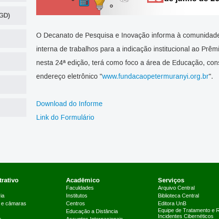
GD)
O Decanato de Pesquisa e Inovação informa à comunidade
interna de trabalhos para a indicação institucional ao Prê
nesta 24ª edição, terá como foco a área de Educação, co
endereço eletrônico "
www.fundacaopetermuranyi.org.br
".
Download do Informe
Link do Formulário
rativo
Acadêmico
Serviços
Faculdades
Arquivo Central
ia
Institutos
Biblioteca Central
 e câmaras
Centros
Editora UnB
Equipe de Tratamento e 
Educação a Distância
Incidentes Cibernéticos