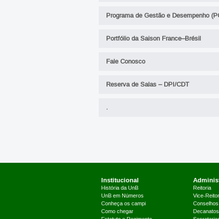
Programa de Gestão e Desempenho (P
Portfólio da Saison France–Brésil
Fale Conosco
Reserva de Salas – DPI/CDT
.
Institucional
Administ
História da UnB
Reitoria
UnB em Números
Vice-Reitor
Conheça os campi
Conselhos
Como chegar
Decanatos