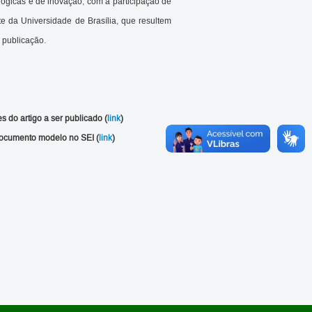
ológicas e de inovação, com a participação de
e da Universidade de Brasília, que resultem
 publicação.
s do artigo a ser publicado (
link
)
 documento modelo no SEI (
link
)