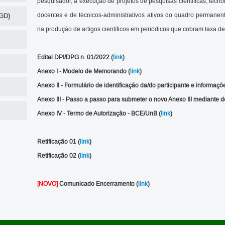
pesquisador, a execução de projetos de pesquisas científicas, tecn
docentes e de técnicos-administrativos ativos do quadro permanent
GD)
na produção de artigos científicos em periódicos que cobram taxa de
Edital DPI/DPG n. 01/2022 (
link
)
Anexo I - Modelo de Memorando (
link
)
Anexo II - Formulário de identificação da/do participante e informaçõe
Anexo III - Passo a passo para submeter o novo Anexo III mediante
Anexo IV - Termo de Autorização - BCE/UnB (
link
)
Retificação 01 (
link
)
Retificação 02 (
link
)
[NOVO]
Comunicado Encerramento (
link
)