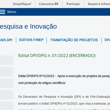
Simplifique!
Comunica BR
Participe
Acesso à infor
Menu
Sobre a UnB
Unidades acadêmicas
Estude na UnB
Graduação
Pós-Graduação
EDITAIS FINEP
DI
AIS DPI
TRAMITAÇÃO DE PROJETOS
Administração
Servidor
Edital DPI/DPG n. 01/2022 (ENCERRADO)
Edital DPI/DPG Nº 01/2022 - Apoio à execução de projetos de pesqui
com produção de artigos científicos
Os Decanatos de Pesquisa e Inovação (DPI) e de Pós-Graduação
tornam público o Edital DPI/DPG nº 01/2022, que visa a estimular, 